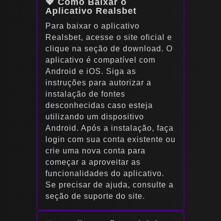
💖 Como Baixar o
Aplicativo Realsbet
Para baixar o aplicativo
Realsbet, acesse o site oficial e
clique na seção de download. O
aplicativo é compatível com
Android e iOS. Siga as
instruções para autorizar a
instalação de fontes
desconhecidas caso esteja
utilizando um dispositivo
Android. Após a instalação, faça
login com sua conta existente ou
crie uma nova conta para
começar a aproveitar as
funcionalidades do aplicativo.
Se precisar de ajuda, consulte a
seção de suporte do site.