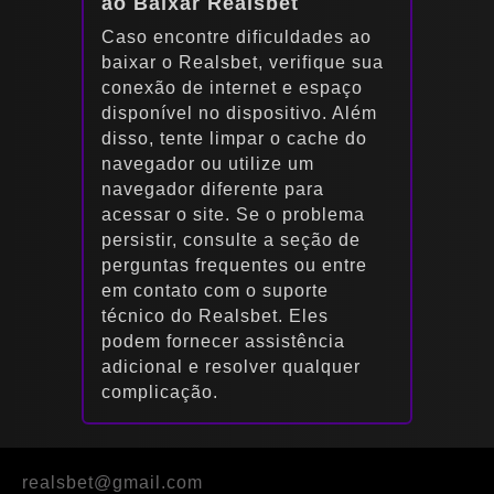
ao Baixar Realsbet
Caso encontre dificuldades ao
baixar o Realsbet, verifique sua
conexão de internet e espaço
disponível no dispositivo. Além
disso, tente limpar o cache do
navegador ou utilize um
navegador diferente para
acessar o site. Se o problema
persistir, consulte a seção de
perguntas frequentes ou entre
em contato com o suporte
técnico do Realsbet. Eles
podem fornecer assistência
adicional e resolver qualquer
complicação.
realsbet@gmail.com