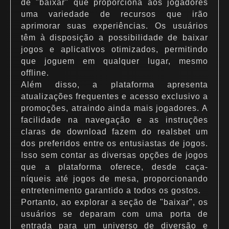
de "baixar" que proporciona aos jogadores
uma variedade de recursos que irão
aprimorar suas experiências. Os usuários
têm à disposição a possibilidade de baixar
jogos e aplicativos otimizados, permitindo
que joguem em qualquer lugar, mesmo
offline.
Além disso, a plataforma apresenta
atualizações frequentes e acesso exclusivo a
promoções, atraindo ainda mais jogadores. A
facilidade na navegação e as instruções
claras de download fazem do realsbet um
dos preferidos entre os entusiastas de jogos.
Isso sem contar as diversas opções de jogos
que a plataforma oferece, desde caça-
níqueis até jogos de mesa, proporcionando
entretenimento garantido a todos os gostos.
Portanto, ao explorar a seção de "baixar", os
usuários se deparam com uma porta de
entrada para um universo de diversão e